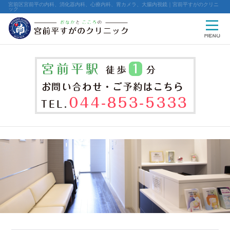
宮前区宮前平の内科、消化器内科、心療内科、胃カメラ、大腸内視鏡｜宮前平すがのクリニ
ック