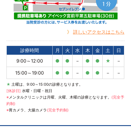
》
詳しいアクセスはこちら
診療時間
月
火
水
木
金
土
日
9:00～12:00
●
●
－
●
●
★
－
15:00～19:00
●
●
－
●
●
－
－
★
土曜は、9:00～15:00の診療となります。
[休診日]
水曜・日曜・祝日
※
メンタルクリニックは月曜、火曜、木曜の診療となります。
(完全予
約制)
※
胃カメラ、大腸カメラ
(完全予約制)